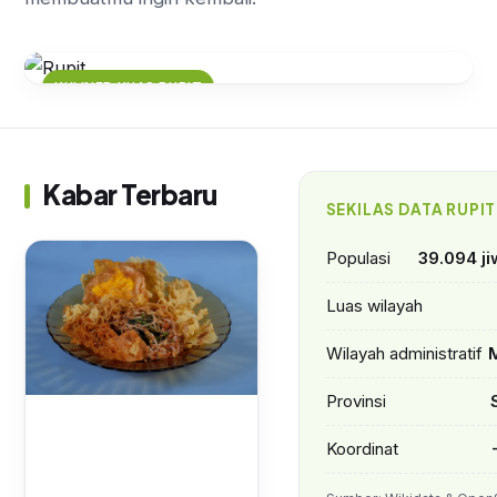
KULINER KHAS RUPIT
Cita Rasa Unik Senggoring, Kuliner
Tradisional yang Wajib Dicoba di
Rupit
Kabar Terbaru
SEKILAS DATA RUPIT
Populasi
39.094 ji
Luas wilayah
Wilayah administratif
M
Provinsi
Koordinat